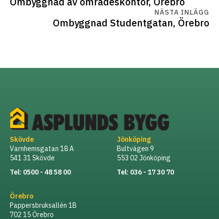
Ombyggnad av områdeskontor, Örebro
NÄSTA INLÄGG
Ombyggnad Studentgatan, Örebro
Skövde
Jönköping
Varnhemsgatan 18 A
Bultvägen 9
541 31 Skövde
553 02 Jönköping
Tel: 0500 - 48 58 00
Tel: 036 - 17 30 70
Örebro
Pappersbruksallén 1B
702 15 Örebro