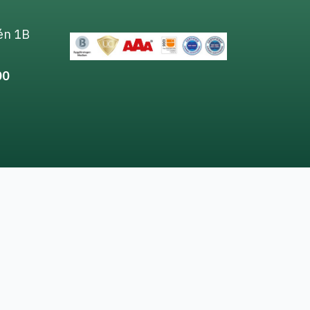
én 1B
00