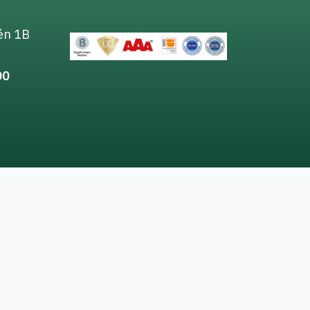
én 1B
00