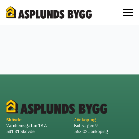
Skövde
Jönköping
Varnhemsgatan 18 A
Bultvägen 9
541 31 Skövde
553 02 Jönköping