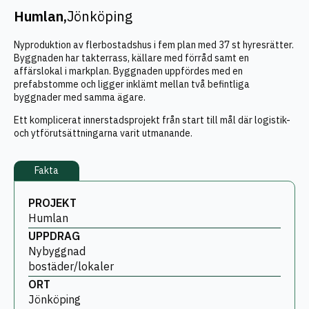
Humlan,
Jönköping
Nyproduktion av flerbostadshus i fem plan med 37 st hyresrätter.
Byggnaden har takterrass, källare med förråd samt en
affärslokal i markplan. Byggnaden uppfördes med en
prefabstomme och ligger inklämt mellan två befintliga
byggnader med samma ägare.
Ett komplicerat innerstadsprojekt från start till mål där logistik-
och ytförutsättningarna varit utmanande.
Fakta
PROJEKT
Humlan
UPPDRAG
Nybyggnad
bostäder/lokaler
ORT
Jönköping