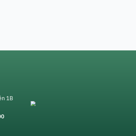
én 1B
00